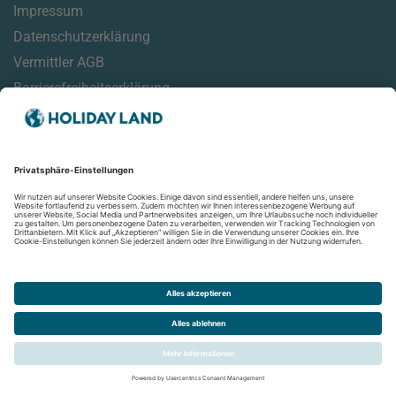
Impressum
Datenschutzerklärung
Vermittler AGB
Barrierefreiheitserklärung
Service
Reisehinweise
Reisemonitor
Online Check-In Informationen
Aktuelles
Newsletter
Folgen Sie uns auf: